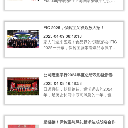
Foodaily创博会在上海国家会展中心拉开
帷幕。保龄宝生物凭借“高纯度母乳低聚糖
舒慕滋®（supmos®）生产及应用技术”，
一举夺得iSEE技术类全球创新奖！这一国
际权威奖项的斩获，不仅彰显了保龄宝在
FIC 2025，保龄宝又双叒放大招！
功能糖领域的硬核实力，更标志着中国食
品创新技术站上世界舞台中央。
2025-04-09 08:48:18
家人们速来围观！食品界的“顶流盛会”FIC
2025一开幕，保龄宝就带着爆品杀疯了！
现场简直是人从众，连老外都竖大拇指狂
夸：“中国智造，牛！” 这家30年老牌企
业，正在用科技重新定义“营养自由”！
公司隆重举行2024年度总结表彰暨新春联
欢会
2025-04-08 16:48:58
日迈月征，朝暮轮转。逐渐远去的2024
年，是历史长河中浪高风急的一年，也是
保龄宝发展史上波澜壮阔、值得铭记的一
年。公司净利润跨越1亿元大关，预增
100%以上，毛利率显著提升，在经济寒
冬中演绎着热气腾腾，向着打造世界一流
超链接！保龄宝与凤礼精求达成战略合作
的功能糖和营养补充剂企业的宏伟目标更