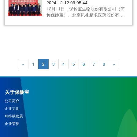
进一步。
2024-12-12 09:05:44
12月11日，保龄宝生物股份有限公司（简
称保龄宝）、北京凤礼精求医药股份有限
公司（简称凤礼精求）正式签署协议，开
启乳果糖原料药产品的战略合作。双方通
过建立长期的合作伙伴关系，实现优势互
补、资源共享、发展共赢。
«
1
2
3
4
5
6
7
8
»
关于保龄宝
公司简介
企业文化
可持续发展
企业荣誉