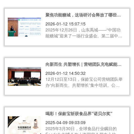
聚焦功能糖城，这场研讨会释放了哪些信
号？
2026-01-12 15:07:15
2025年12月26日，山东禹城——“中国功
能糖城”迎来了一场行业盛会。第二届中国
无糖低GI食品研讨会在此召开。保龄宝与
来自全国的行业同仁、专家与经销商齐聚
一堂，分享经验、传递理念，共话市场机
遇，共研产品创新，共筑健康生态。
向新而生 共塑增长 | 营销团队充电赋能升
级战力
2026-01-12 14:50:32
12月12日至13日，保龄宝公司营销团队举
办“向新而生、共塑增长”集中培训。公司
全体营销人员以及来自美洲区、保立康销
售团队的业务人员齐聚一堂，共同开启为
期两天的营销思维与实战能力提升之旅。
喝彩！保龄宝斩获食品界"诺贝尔奖"
2025-04-09 09:03:09
2025年3月30日，全球食品行业瞩目的