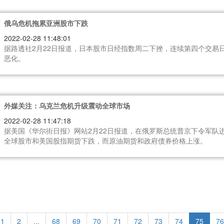
俄乌危机拖累亚洲股市下跌
2022-02-28 11:48:01
据路透社2月22日报道，日本股市日经指数周二下挫，连续第四个交易
恶化。
外媒关注：乌克兰危机升级震动全球市场
2022-02-28 11:47:18
据美国《华尔街日报》网站2月22日报道，在俄罗斯总统普京下令军队
全球股市和美国股指期货下跌，而原油期货和政府债券价格上涨。
1
2
...
68
69
70
71
72
73
74
75
76