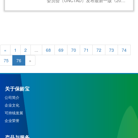
委员会（UNCTAD）发布最新一版《2021
世界关税报告（World Tariff Profiles
2021）》，阿尔及利亚以18.9%的平均关
税高居全球进口障碍最高的第四位国家。
«
1
2
...
68
69
70
71
72
73
74
75
76
»
关于保龄宝
公司简介
企业文化
可持续发展
企业荣誉
产品与服务