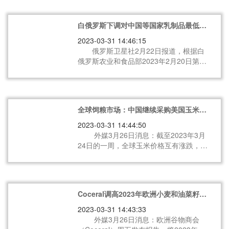
白俄罗斯下调对中国等国家乳制品最低出
口限价
2023-03-31 14:46:15
俄罗斯卫星社2月22日报道，根据白
俄罗斯农业和食品部2023年2月20日第24
号决议，白方再次调整农产品最低出口价
格。例如，对俄罗斯出口的浓缩或加糖处
理的粉末状、颗粒状或其他固态形式的牛
奶和奶油，其每公斤售价从以往不低于
全球饲粮市场：中国继续采购美国玉米，
210俄卢布现降至200俄卢布；对欧亚经济
关注北半球春播前景
联盟、独联体国家和格鲁吉亚出口同类产
2023-03-31 14:44:50
品，其每公斤售价从不低于3.5美元降至
外媒3月26日消息：截至2023年3月
2.7美元；对中国出口同类产品，其每公斤
24日的一周，全球玉米价格互有涨跌，美
最低售价定为2.35美元。对于其他国家，
国玉米价格上涨，主要受益于中国持续买
不加糖的奶粉和奶油售价也略有下降，其
入美国玉米带来的支持。不过随着美国玉
出口价格从此前的不低于每公斤4.15美元
米报价和巴西玉米持平，中国买家采购步
下调至现在的4美元。此外，其他乳粉类
伐趋于放慢。在美国农业部即将公布春播
制品的出口价格门槛也有所下降。据悉，
Coceral调高2023年欧洲小麦和油菜籽产
意向报告之前，关注焦点正在转向北半球
白农业部自2022年6月起规定食品类最低
量，下调玉米产量预期
春播天气以及巴西二季玉米的生长形势。
2023-03-31 14:43:33
出口价格，今年2月已两次调整最低限
外媒3月26日消息：欧洲谷物商会
价，上次发生于一周前，主要降低肉类出