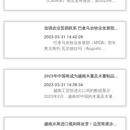
（Coceral）周五发布报告，将2023年欧
口价格，此次调整涉及乳制品。
盟和英国的软小麦产量预测调高到1.445
亿吨，高于12月预测的1.433亿吨，也高
于2022年的产量1.423亿吨。
加强农业贸易联系 巴拿马农牧业发展部长
同中国大使会面
2023-03-31 14:42:28
巴拿马农牧业发展部（MIDA）部长
奥古斯托·瓦尔德拉玛（Augusto
Valderrama）近日同中国驻巴拿马大使魏
强会面，以加强双边农业贸易联系，并
就“巴拿马生猪和家禽屠宰厂的产品出口许
可”事宜进行沟通。
2023年中国将成为越南木薯及木薯制品最
具潜力的出口市场
2023-03-31 14:38:34
越南工贸部进出口局的数据显示，
2023年2月，越南对中国的木薯及木薯制
品出口量达43.69万吨，出口额达1.6亿多
美元，出口量和出口额环比分别增长
95.4%和86.4%，同比分别增长88.7%和
71.9%。
越南水果进口规则将改变！边贸将逐步减
少直至取消