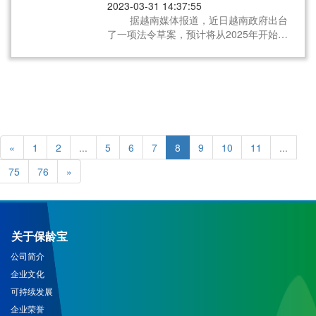
2023-03-31 14:37:55
据越南媒体报道，近日越南政府出台
了一项法令草案，预计将从2025年开始减
少非官方的出口，以避免陆地边境尤其是
中越边境出现拥堵的情况。
«
1
2
...
5
6
7
8
9
10
11
...
75
76
»
关于保龄宝
公司简介
企业文化
可持续发展
企业荣誉