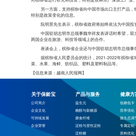
另一方面，支持槟椥省向中国市场出口主打产品，特别
特别是政策变化的信息。
阮明景先生表示，槟椥省政府将始终依法为中国投资
中国驻胡志明市总领事魏华祥发表讲话时希望，双方企
两国企业在旅游、科技等领域上的合作。
座谈会上，槟椥省企业还与中国驻胡志明市总领事馆
据槟椥省人民委员会的统计，2021-2022年槟椥省对
菜、水果、海鲜、纺织品、塑料及塑料制品等。
【信息来源：越南人民报网】
关于保龄宝
产品与服务
健康方
公司简介
益生元
低糖低卡
企业文化
糖醇与新糖源
营养强化
可持续发展
膳食纤维
微生态调
企业荣誉
淀粉与变性淀粉
专属定制
淀粉糖
质构优化