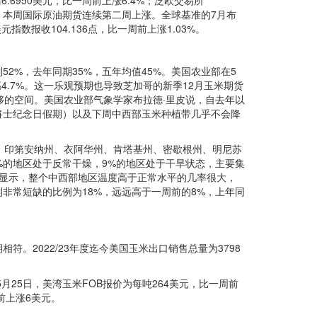
.6950美元，比一周前上涨6.4%；泛欧交易所
2%。本周国际原油期货连续第二周上涨。全球基准的7月布
指数报收104.136点，比一周前上涨1.03%。
2%，去年同期35%，五年均值45%。美国农业部在5
高4.7%。这一乐观预期也导致芝加哥的新季12月玉米期货
足够的空间。美国农业部气象学家布拉德·里皮说，自去年以
将士纪念日假期）以及下周中西部玉米种植带几乎不会降
、印第安纳州、衣阿华州、肯塔基州、密歇根州、明尼苏
%的地区处于反常干燥，9%的地区处于干旱状态，主要集
预报显示，整个中西部地区温度高于正常水平的几率很大，
非常短缺的比例为18%，远远高于一周前的8%，上年同
。2022/23年度迄今美国玉米出口销售总量为3798
5日，美湾玉米FOB报价为每吨264美元，比一周前
前上涨6美元。