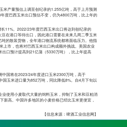
西玉米产量预估上调至创纪录的1.255亿吨，高于上月预测
/23年度巴西玉米出口预估不变，仍为4800万吨，比上年的
增长11%。2022/23年度巴西玉米出口将达到创纪录的
量大豆在港口等待出口，因此港口需要在未来几周二季玉米
亿吨的散装货物，全年港口物流系统都将面临压力。他指
米上市，也将对巴西玉米出口构成额外挑战。美国农业
米出口预计提高到21亿蒲（5330万吨），比上年提高
在2023/24年度进口玉米2300万吨，高于
份中国玉米进口量为852万吨，同比降低8%。自4月下旬以
业使用小麦取代大量的饲料玉米，抑制了玉米和豆粕消
创下新高。中国许多地区的小麦价格已经比玉米更便宜，
【信息来源：啤酒工业信息网】