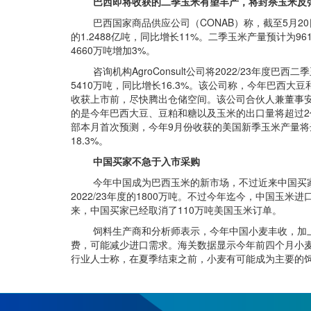
巴西即将收获的二季玉米有望丰产，将封杀玉米反
巴西国家商品供应公司（CONAB）称，截至5月20日，
的1.2488亿吨，同比增长11%。二季玉米产量预计为96
4660万吨增加3%。
咨询机构AgroConsult公司将2022/23年度巴西
5410万吨，同比增长16.3%。该公司称，今年巴
收获上市前，尽快腾出仓储空间。该公司合伙人兼董事
的是今年巴西大豆、豆粕和糖以及玉米的出口量将超过
部本月首次预测，今年9月份收获的美国新季玉米产量将达到
18.3%。
中国买家不急于入市采购
今年中国成为巴西玉米的新市场，不过近来中国买家似乎
2022/23年度的1800万吨。不过今年迄今，中国玉米
来，中国买家已经取消了110万吨美国玉米订单。
饲料生产商和分析师表示，今年中国小麦丰收，加上创
费，可能减少进口需求。海关数据显示今年前四个月小麦
行业人士称，在夏季结束之前，小麦有可能成为主要的