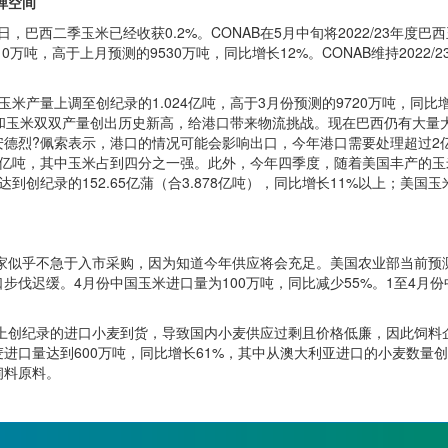
弹空间
巴西二季玉米已经收获0.2%。CONAB在5月中旬将2022/23年度巴
10万吨，高于上月预测的9530万吨，同比增长12%。CONAB维持2022
二季玉米产量上调至创纪录的1.024亿吨，高于3月份预测的9720万吨，同比
西大豆和玉米双双产量创出历史新高，给港口带来物流挑战。现在巴西仍有大
安德烈?佩索表示，港口的情况可能会影响出口，今年港口需要处理超过2
2亿吨，其中玉米占到四分之一强。此外，今年四季度，随着美国丰产的玉
创纪录的152.65亿蒲（合3.878亿吨），同比增长11%以上；美国玉
不急于入市采购，因为知道今年供应将会充足。美国农业部当前预测中国将
进口步伐迟缓。4月份中国玉米进口量为100万吨，同比减少55%。1至4月
纪录的进口小麦到货，导致国内小麦供应过剩且价格低廉，因此饲料企
进口量达到600万吨，同比增长61%，其中从澳大利亚进口的小麦数量
饲料原料。