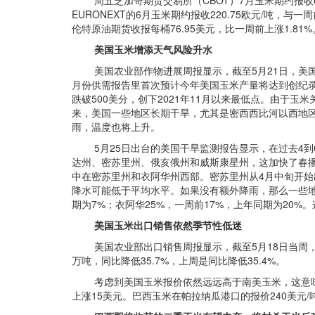
周五芝加哥期货交易所（CBOT）7月玉米期约报收6.0
EURONEXT的6月玉米期约报收220.75欧元/吨
伦特原油期货收报每桶76.95美元，比一周前上涨1.81%
美国玉米增添天气风险升水
美国农业部作物进展周报显示，截至5月21日，美国玉米
月份供需报告里首次预计今年美国玉米产量将达到创纪录的1
跌破500美分，创下2021年11月以来最低点。由于
来，美国一些地区长期干旱，尤其是密西西比河以西地区
雨，温度也将上升。
5月25日出台的美国干旱监测报告显示，在过去4到
达州、密苏里州、俄亥俄州和威斯康星州，这加快了春播
中在密苏里州和衣阿华州西部。密苏里州从4月中旬开始出
降水可能低于平均水平。如果没有额外降雨，那么一些地
期为7%；衣阿华25%，一周前17%，上年同期为20
美国玉米出口销售依然季节性低迷
美国农业部出口销售周报显示，截至5月18日当周，美国玉
万吨，同比降低35.7%，上周是同比降低35.4%。
考虑到美国玉米报价依然远远高于南美玉米，这意味着未
上涨15美元。巴西玉米在帕拉纳瓜港口的报价240美元/