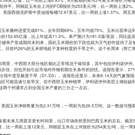
4美元/蒲，比一周前上涨8.93%；6月船期的美湾2号黄玉米报价为每蒲6
，与一周前持平。阿根廷玉米在上河的FOB报价为253美元/吨，比一周前上涨
。美国西德克萨斯中质油报每桶72.67美元，比一周前上涨1.37%。周五美元
播种进度完成81%，去年同期69%，五年均值75%。玉米出苗率达到5
52.65亿蒲，比上年提高11.2%。单产预计为181.5蒲/英亩，同比提
玉米关键单产形成期尚未到来，因此玉米期价的下跌也就为天气炒作提供了
。目前约26%的玉米耕地处于某种程度的干旱之中。这个长周末（阵亡
6周里，中西部大部分地区都比正常情况干燥得多，其中包括伊利诺伊州
步伐，但也开始引起市场对作物初期生长条件的担忧。该报告显示，27
现中度至极度干旱（D1-D3）。该报告还显示，未来8-14天的气象
区可能迅速引发旱灾。在中西部玉米种植带，伊利诺伊州表层土墒短缺到
%。这两个州通常占到全国玉米产量的三分之一左右。
米净销售量为负2.31万吨，一周前为负26.5万吨。这一数据与预期相符
来几周甚至更长时间里，出口市场依然受到巴西玉米的左右。截至5月2
吨，比一周前上涨12美元，阿根廷玉米在上河报价为254美元/吨，比一周