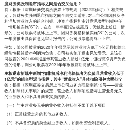
度财务类强制退市指标之间是否交叉适用？
答：根据《深圳证券交易所股票上市规则（2022年修订）》相关规
定，各财务类强制退市指标之间全面交叉适用, 对上市公司因触及净
利润加营业收入的组合指标、净资产指标和审计意见类型指标中任
一情形被实施*ST的，在次一年年度报告披露后，仍触及上述任一情
形的，公司股票将被终止上市。因财务类指标被实施*ST的公司，次
一年度被出具保留意见审计报告的，公司股票也将终止上市。
例如，某公司披露的2020年年报显示其营业收入低于1亿元且扣除非
经常性损益后净利润为负值，公司被实施了退市风险警示。若该公
司披露的2021年年报显示其营业收入超过1亿元，但出现净资产为负
值的情形，则公司股票在2021年年报披露后将被终止上市。
主板退市新规中新增“扣非前后净利润孰低者为负值且营业收入低于
1亿元”的组合型退市指标，其中“营业收入”具体扣除项包含哪些？
答：根据《深圳证券交易所上市公司业务办理指南第12号——营业
收入扣除相关事项》的规定，营业收入扣除项包括与主营业务无关
的业务收入和不具备商业实质的收入。
（一）与主营业务无关的业务收入包括但不限于以下项目：
（1）正常经营之外的其他业务收入。
（2）不具备资质的类金融业务收入，如拆出资金利息收入。