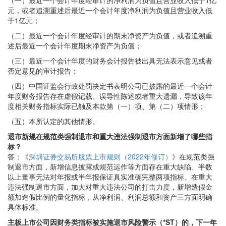
（一）最近一个会计年度经审计的净利润为负值且营业收入低于1亿
元，或者追溯重述后最近一个会计年度净利润为负值且营业收入低
于1亿元；
（二）最近一个会计年度经审计的期末净资产为负值，或者追溯重
述后最近一个会计年度期末净资产为负值；
（三）最近一个会计年度的财务会计报告被出具无法表示意见或者
否定意见的审计报告；
（四）中国证监会行政处罚决定书表明公司已披露的最近一个会计
年度财务报告存在虚假记载、误导性陈述或者重大遗漏，导致该年
度相关财务指标实际已触及本款第（一）项、第（二）项情形；
（五）本所认定的其他情形。
退市新规在规范类强制退市和重大违法强制退市方面新增了哪些指
标？
答：《
深圳证券交易所股票上市规则（2022年修订）
》在规范类强
制退市方面，新增信息披露或规范运作等方面存在重大缺陷、半数
以上董事无法对年报或半年报保证真实准确完整两项指标。在重大
违法强制退市方面，加大对重大违法公司的打击力度，新增造假金
额加造假比例的量化指标，从净利润、利润总额和资产三方面明确
具体标准。
主板上市公司因财务类指标被实施退市风险警示（*ST）的，下一年