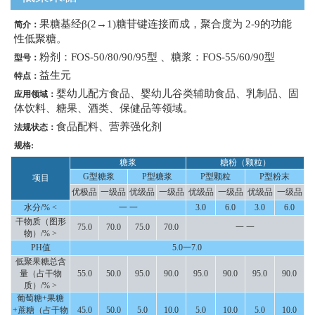
果糖基经β(2→1)糖苷键连接而成，聚合度为 2-9的功能
简介：
性低聚糖。
粉剂：FOS-50/80/90/95型 、糖浆：FOS-55/60/90型
型号：
益生元
特点：
婴幼儿配方食品、婴幼儿谷类辅助食品、乳制品、固
应用领域：
体饮料、糖果、酒类、保健品等领域。
食品配料、营养强化剂
法规状态：
规格:
糖浆
糖粉（颗粒）
G型糖浆
P型糖浆
P型颗粒
P型粉末
项目
优极品
一级品
优级品
一级品
优级品
一级品
优级品
一级品
水分/% <
一 一
3.0
6.0
3.0
6.0
干物质（图形
75.0
70.0
75.0
70.0
一 一
物）/% >
PH值
5.0一7.0
低聚果糖总含
量（占干物
55.0
50.0
95.0
90.0
95.0
90.0
95.0
90.0
质）/% >
葡萄糖+果糖
+蔗糖（占干物
45.0
50.0
5.0
10.0
5.0
10.0
5.0
10.0