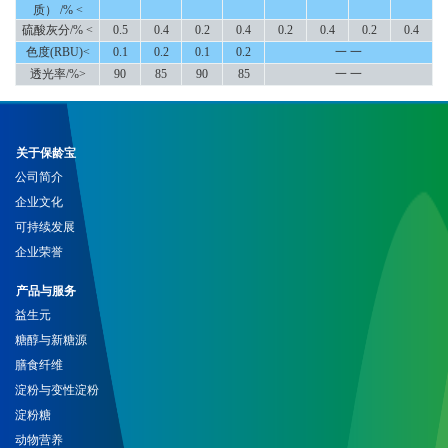
质） /% <
硫酸灰分/% <
0.5
0.4
0.2
0.4
0.2
0.4
0.2
0.4
色度(RBU)<
0.1
0.2
0.1
0.2
一 一
透光率/%>
90
85
90
85
一 一
关于保龄宝
公司简介
企业文化
可持续发展
企业荣誉
产品与服务
益生元
糖醇与新糖源
膳食纤维
淀粉与变性淀粉
淀粉糖
动物营养