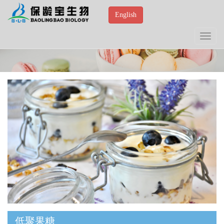
English
Toggle
navigat
低聚果糖