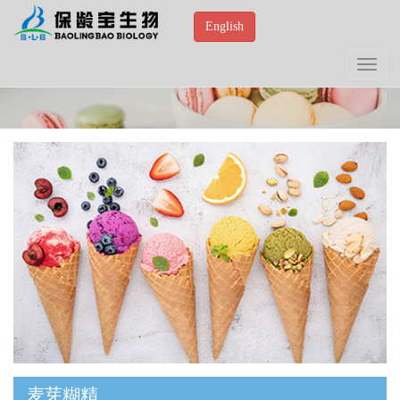
English
Toggle
navigat
麦芽糊精