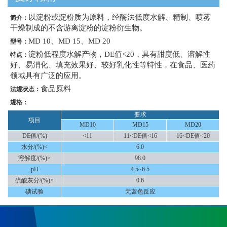
以淀粉或淀粉质为原料，经酶法低度水解、精制、喷雾
简介：
干燥制成的不含游离淀粉的淀粉衍生物。
MD 10、MD 15、MD 20
型号：
淀粉低程度水解产物，DE值<20，具有甜度低、溶解性
特点：
好、易消化、填充效果好、较好乳化性等特性，在食品、医药
领域具有广泛的应用。
食品原料
法规状态：
规格：
要求
项目
MD10
MD15
MD20
DE值/(%)
<11
11<DE值<16
16<DE值<20
水分/(%)<
6.0
溶解度/(%)>
98.0
pH
4.5~6.5
硫酸灰分/(%)<
0.6
碘试验
无蓝色反应