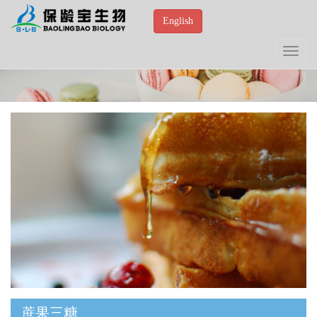
English
Toggle
navigat
蔗果三糖