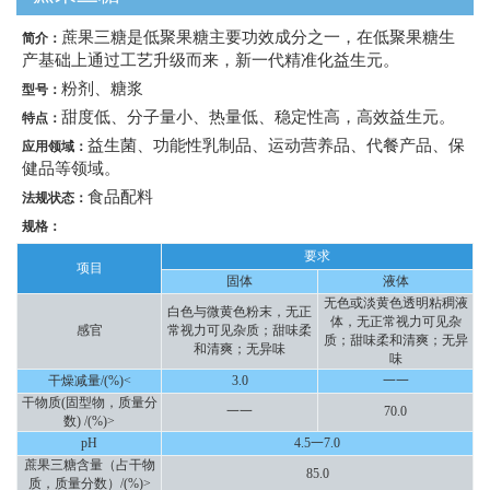
蔗果三糖是低聚果糖主要功效成分之一，在低聚果糖生
简介：
产基础上通过工艺升级而来，新一代精准化益生元。
粉剂、糖浆
型号：
甜度低、分子量小、热量低、稳定性高，高效益生元。
特点：
益生菌、功能性乳制品、运动营养品、代餐产品、保
应用领域：
健品等领域。
食品配料
法规状态：
规格：
要求
项目
固体
液体
无色或淡黄色透明粘稠液
白色与微黄色粉末，无正
体，无正常视力可见杂
感官
常视力可见杂质；甜味柔
质；甜味柔和清爽；无异
和清爽；无异味
味
干燥减量/(%)<
3.0
一一
干物质(固型物，质量分
一一
70.0
数) /(%)>
pH
4.5一7.0
蔗果三糖含量（占干物
85.0
质，质量分数）/(%)>