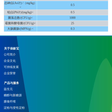
总砷(以As计) /（mg/kg）
0.5
<
铅(以Pb计)/(mg/kg)<
0.5
菌落总数/(CFU/g)<
1000
霉菌和酵母菌/(CFU/g)<
25
大肠菌肠/(MPN/g) <
0.3
关于保龄宝
公司简介
企业文化
可持续发展
企业荣誉
产品与服务
益生元
糖醇与新糖源
膳食纤维
淀粉与变性淀粉